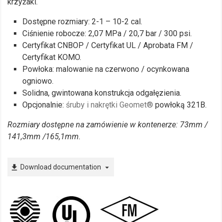
krzyżaki.
Dostępne rozmiary: 2-1 – 10-2 cal.
Ciśnienie robocze: 2,07 MPa / 20,7 bar / 300 psi.
Certyfikat CNBOP / Certyfikat UL / Aprobata FM /
Certyfikat KOMO.
Powłoka: malowanie na czerwono / ocynkowana
ogniowo.
Solidna, gwintowana konstrukcja odgałęzienia.
Opcjonalnie:
śruby i nakrętki Geomet®
powłoką 321B.
Rozmiary dostępne na zamówienie w kontenerze: 73mm /
141,3mm /165,1mm.
Download documentation
file_download
arrow_drop_down