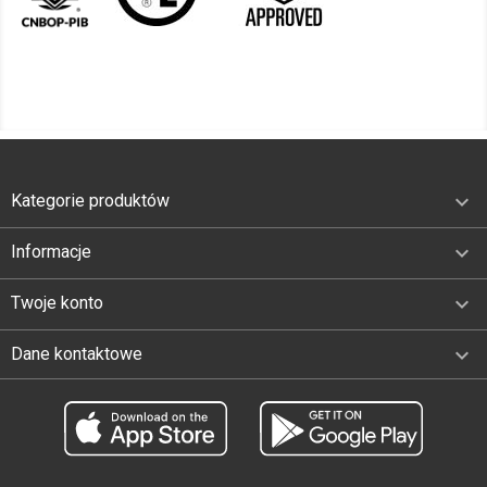

Kategorie produktów

Informacje

Twoje konto
keyboard_arrow_down
Dane kontaktowe