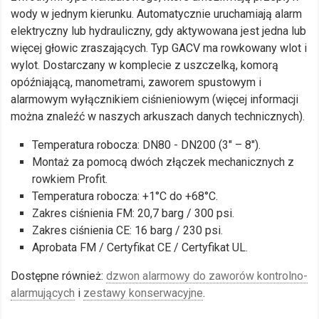
wody w jednym kierunku. Automatycznie uruchamiają alarm
elektryczny lub hydrauliczny, gdy aktywowana jest jedna lub
więcej głowic zraszających. Typ GACV ma rowkowany wlot i
wylot. Dostarczany w komplecie z uszczelką, komorą
opóźniającą, manometrami, zaworem spustowym i
alarmowym wyłącznikiem ciśnieniowym (więcej informacji
można znaleźć w naszych arkuszach danych technicznych).
Temperatura robocza
: DN80 - DN200 (3" – 8").
Montaż za pomocą dwóch złączek mechanicznych z
rowkiem Profit.
Temperatura robocza: +1°C do +68°C.
Zakres ciśnienia
FM: 20,7 barg / 300 psi.
Zakres ciśnienia
CE: 16 barg / 230 psi.
Aprobata FM
/ Certyfikat CE / Certyfikat UL.
Dostępne również:
dzwon alarmowy do zaworów kontrolno-
alarmujących
i
zestawy konserwacyjne
.