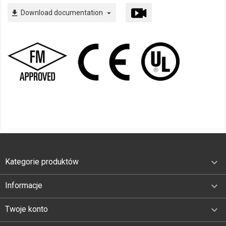
Download documentation
file_download
arrow_drop_down

Kategorie produktów

Informacje

Twoje konto