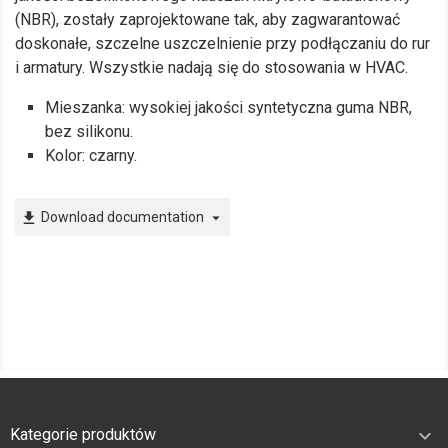
(NBR), zostały zaprojektowane tak, aby zagwarantować
doskonałe, szczelne uszczelnienie przy podłączaniu do rur
i armatury. Wszystkie nadają się do stosowania w HVAC.
Mieszanka: wysokiej jakości syntetyczna guma NBR,
bez silikonu.
Kolor: czarny.
Download documentation
file_download
arrow_drop_down

Kategorie produktów