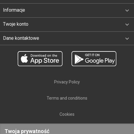

Informacje

Twoje konto
keyboard_arrow_down
Dane kontaktowe
Privacy Policy
Terms and conditions
Cookies
Polski
public

Twoja prywatność