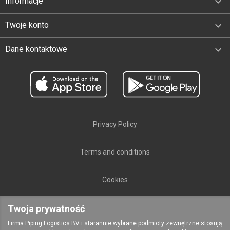

Informacje

Twoje konto
keyboard_arrow_down
Dane kontaktowe
Privacy Policy
Terms and conditions
Cookies
Polski
public

Twoja prywatność
Firma Piping Logistics BV i starannie wybrane podmioty zewnętrzne stosują