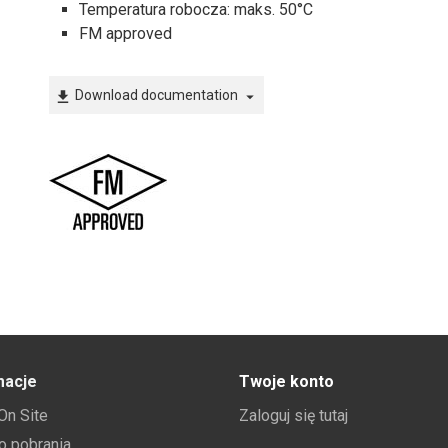
Temperatura robocza: maks. 50°C
FM approved
Download documentation
file_download
arrow_drop_down
macje
Twoje konto
 On Site
Zaloguj się tutaj
do pobrania