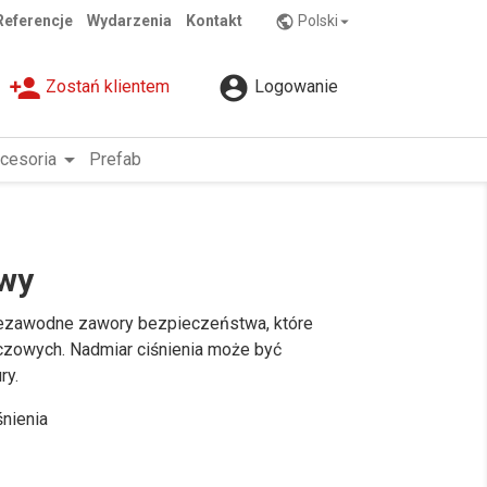
Referencje
Wydarzenia
Kontakt
Polski
public

person_add

Zostań klientem
Logowanie
arrow_drop_down
cesoria
Prefab
wy
iezawodne zawory bezpieczeństwa, które
aczowych. Nadmiar ciśnienia może być
ry.
śnienia