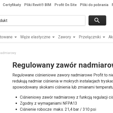
Certyfikaty
Pliki Revit® BIM
Profit On Site
Pliki do pobrania
search
arrow_drop_down
arrow_drop_down
arrow_drop_down
arrow_drop_down
ntowane
Węże elastyczne
Zawory
Przełączniki
Ak
nadmiarowy
Regulowany zawór nadmiaro
Regulowane ciśnieniowe zawory nadmiarowe Profit to n
redukują nadmiar ciśnienia w mokrych instalacjach trysk
spowodowany skokami ciśnienia lub zmianami temperatu
Ciśnieniowy zawór nadmiarowy z funkcją regulacji ci
Zgodny z wymaganiami NFPA13
Ciśnienie robocze: maks. 21,4 bar / 310 psi