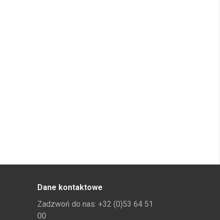
Dane kontaktowe
Zadzwoń do nas:
+32 (0)53 64 51
00