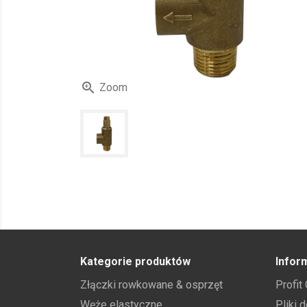

Zoom
Kategorie produktów
Infor
Złączki rowkowane & osprzęt
Profit
Węże elastyczne
Pliki 