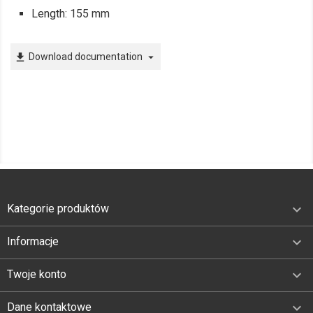
Length: 155 mm
Download documentation
file_download
arrow_drop_down

Kategorie produktów

Informacje

Twoje konto
keyboard_arrow_down
Dane kontaktowe