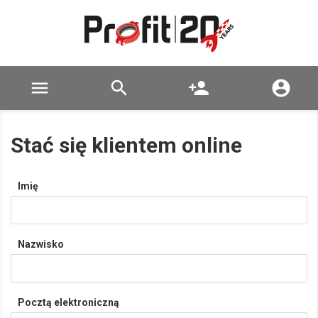

search
person_add

Stać się klientem online
Imię
Nazwisko
Pocztą elektroniczną