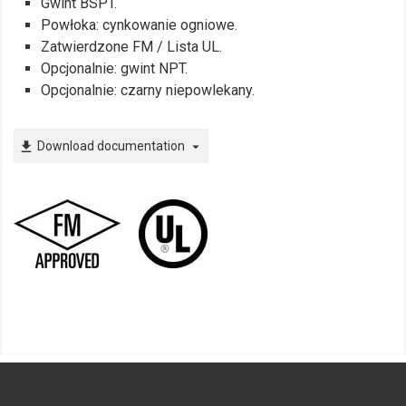
Gwint BSPT.
Powłoka: cynkowanie ogniowe.
Zatwierdzone FM / Lista UL.
Opcjonalnie: gwint NPT.
Opcjonalnie: czarny niepowlekany.
Download documentation
file_download
arrow_drop_down