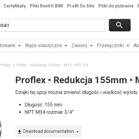
Certyfikaty
Pliki Revit® BIM
Profit On Site
Pliki do pobrania
search
arrow_drop_down
arrow_drop_down
arrow_drop_down
arrow_drop_down
ntowane
Węże elastyczne
Zawory
Przełączniki
Ak
roflex
Proflex • Redukcja 155mm • M34 • NPT 3/4
Proflex • Redukcja 155mm • 
Dzięki tej opcji można zmienić długość i wielkość wylotu 
Długość: 155 mm
NPT M34 rozmiar 3/4"
Download documentation
file_download
arrow_drop_down