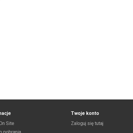
macje
Twoje konto
 On Site
Zaloguj się tutaj
do pobrania