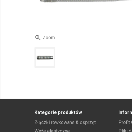

Zoom
Kategorie produktów
Infor
Złączki rowkowane & osprzęt
Profit
Węże elastyczne
Pliki 