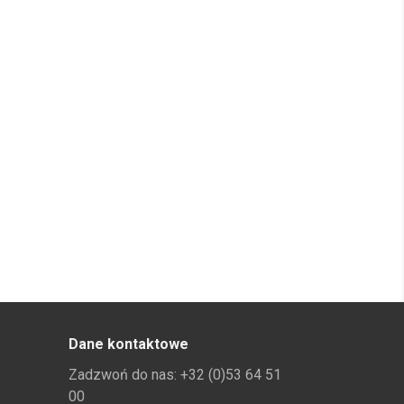
Dane kontaktowe
Zadzwoń do nas:
+32 (0)53 64 51
00