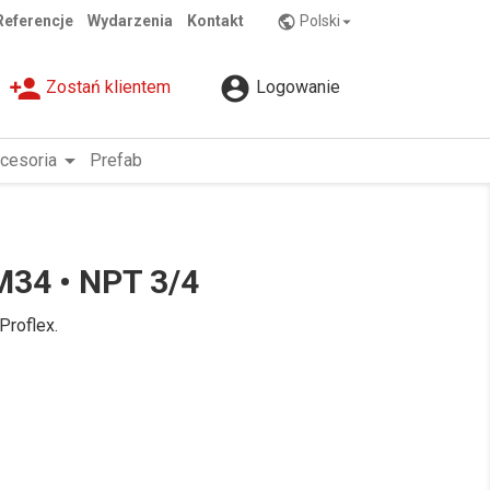
Referencje
Wydarzenia
Kontakt
Polski
public

person_add

Zostań klientem
Logowanie
arrow_drop_down
cesoria
Prefab
M34 • NPT 3/4
Proflex.