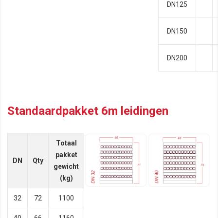
DN125
DN150
DN200
Standaardpakket 6m leidingen
Totaal
pakket
DN
Qty
gewicht
(kg)
32
72
1100