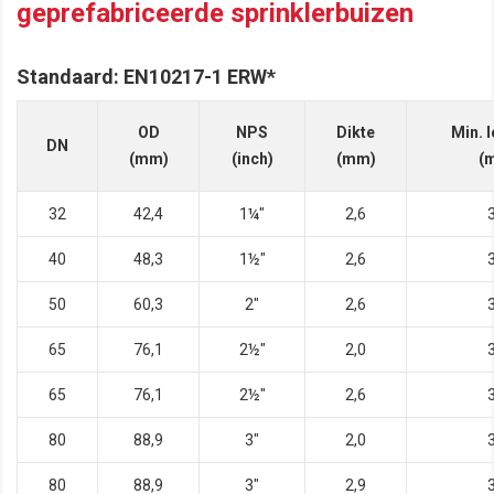
geprefabriceerde sprinklerbuizen
Standaard: EN10217-1 ERW*
OD
NPS
Dikte
Min. 
DN
(mm)
(inch)
(mm)
(
32
42,4
1¼"
2,6
40
48,3
1½"
2,6
50
60,3
2"
2,6
65
76,1
2½"
2,0
65
76,1
2½"
2,6
80
88,9
3"
2,0
80
88,9
3"
2,9