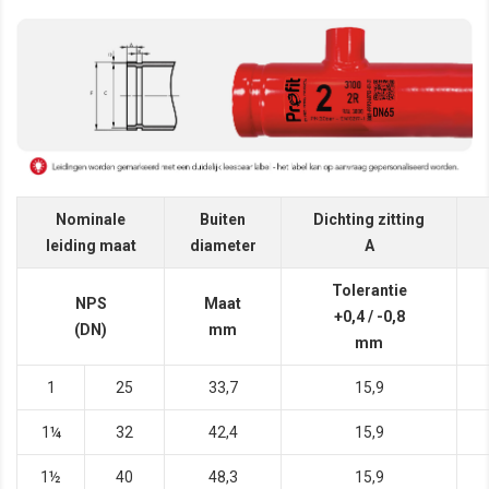
Nominale
Buiten
Dichting zitting
leiding maat
diameter
A
Tolerantie
NPS
Maat
+0,4 / -0,8
(DN)
mm
mm
1
25
33,7
15,9
1¼
32
42,4
15,9
1½
40
48,3
15,9