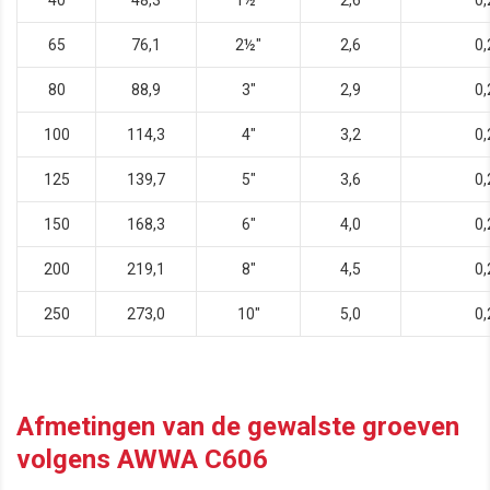
40
48,3
1½"
2,6
0,
65
76,1
2½"
2,6
0,
80
88,9
3"
2,9
0,
100
114,3
4"
3,2
0,
125
139,7
5"
3,6
0,
150
168,3
6"
4,0
0,
200
219,1
8"
4,5
0,
250
273,0
10"
5,0
0,
Afmetingen van de gewalste groeven
volgens AWWA C606