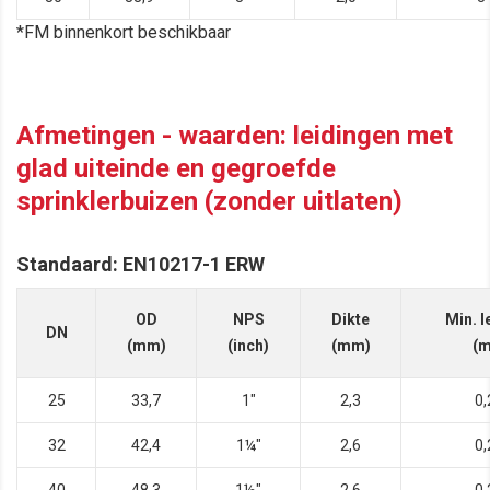
*FM binnenkort beschikbaar
Afmetingen - waarden: leidingen met
glad uiteinde en gegroefde
sprinklerbuizen (zonder uitlaten)
Standaard: EN10217-1 ERW
OD
NPS
Dikte
Min. l
DN
(mm)
(inch)
(mm)
(m
25
33,7
1"
2,3
0,
32
42,4
1¼"
2,6
0,