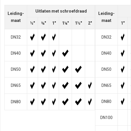
Uitlaten met schroefdraad
Leiding-
Leiding-
maat
maat
½"
¾"
1"
1¼"
1½"
2"
1"
DN32
DN32
DN40
DN40
DN50
DN50
DN65
DN65
DN80
DN80
DN100