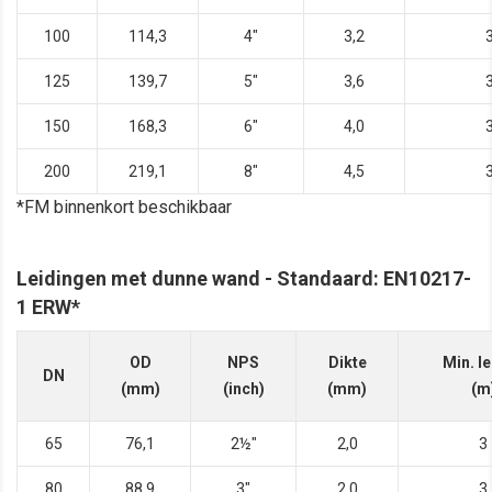
100
114,3
4"
3,2
125
139,7
5"
3,6
150
168,3
6"
4,0
200
219,1
8"
4,5
*FM binnenkort beschikbaar
Leidingen met dunne wand - Standaard: EN10217-
1 ERW*
OD
NPS
Dikte
Min. l
DN
(mm)
(inch)
(mm)
(m
65
76,1
2½"
2,0
3
80
88,9
3"
2,0
3