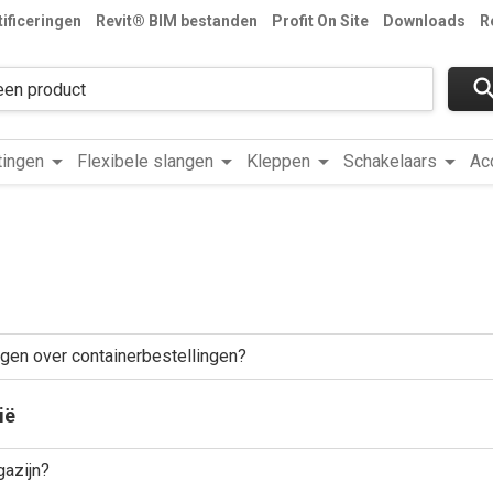
tificeringen
Revit® BIM bestanden
Profit On Site
Downloads
R
sear
arrow_drop_down
arrow_drop_down
arrow_drop_down
arrow_drop_down
tingen
Flexibele slangen
Kleppen
Schakelaars
Ac
agen over containerbestellingen?
ië
gazijn?