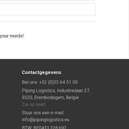
g your needs!
Contactgegevens
Bel ons:
+32 (0)53 64 51 00
Piping Logistics, Industrielaan 27,
9320, Erembodegem, België
Zie op kaart
Stuur ons een e-mail:
info@pipinglogistics.eu
BTW:
BE0433.328.692