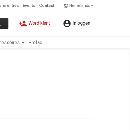
eferenties
Events
Contact
Nederlands
public

person_add

ch
Word klant
Inloggen
arrow_drop_down
cessoires
Prefab