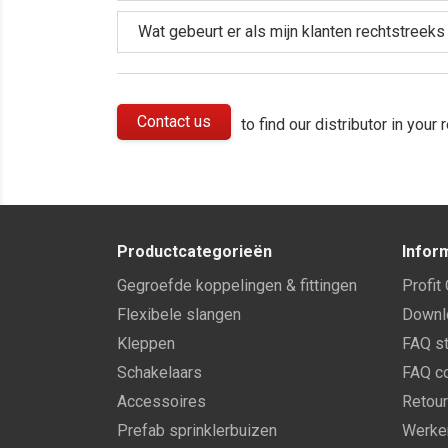
Wat gebeurt er als mijn klanten rechtstreek
Contact us
to find our distributor in you
Productcategorieën
Infor
Gegroefde koppelingen & fittingen
Profit
Flexibele slangen
Downl
Kleppen
FAQ st
Schakelaars
FAQ co
Accessoires
Retour
Prefab sprinklerbuizen
Werken