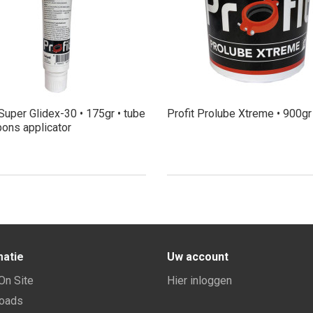
 Super Glidex-30 • 175gr • tube
Profit Prolube Xtreme • 900gr
ons applicator
matie
Uw account
 On Site
Hier inloggen
oads