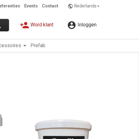
eferenties
Events
Contact
Nederlands
public

person_add

ch
Word klant
Inloggen
arrow_drop_down
cessoires
Prefab