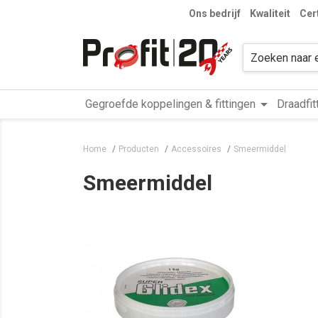
Ons bedrijf
Kwaliteit
Cer
arrow_drop_down
Gegroefde koppelingen & fittingen
Draadfit
Home
Producten
Accessoires
Smeermiddel
Smeermiddel