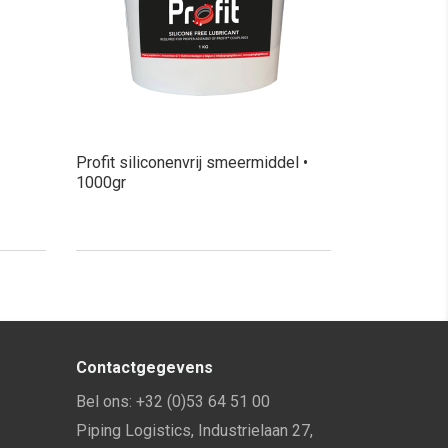
Profit siliconenvrij smeermiddel •
1000gr
Contactgegevens
Bel ons:
+32 (0)53 64 51 00
Piping Logistics, Industrielaan 27,