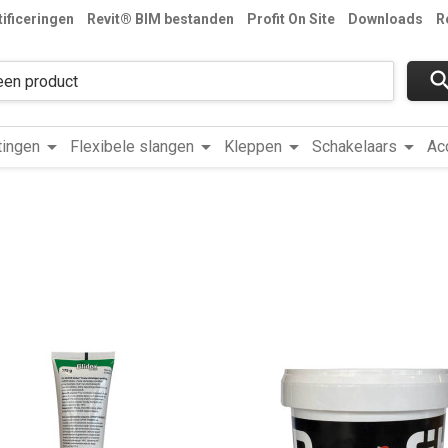
tificeringen
Revit® BIM bestanden
Profit On Site
Downloads
R
sear
arrow_drop_down
arrow_drop_down
arrow_drop_down
arrow_drop_down
tingen
Flexibele slangen
Kleppen
Schakelaars
Ac