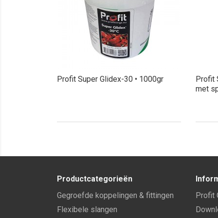
Profit Super Glidex-30 • 1000gr
Profit
met sp
Productcategorieën
Infor
Gegroefde koppelingen & fittingen
Profit
Flexibele slangen
Downl