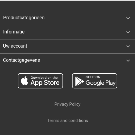

Productcategorieën

Informatie

Uw account
keyboard_arrow_down
Contactgegevens
Privacy Policy
Terms and conditions