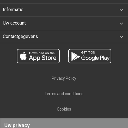

Informatie

Uw account
keyboard_arrow_down
Contactgegevens
Privacy Policy
Terms and conditions
Cookies
Nederlands
public

Uw privacy