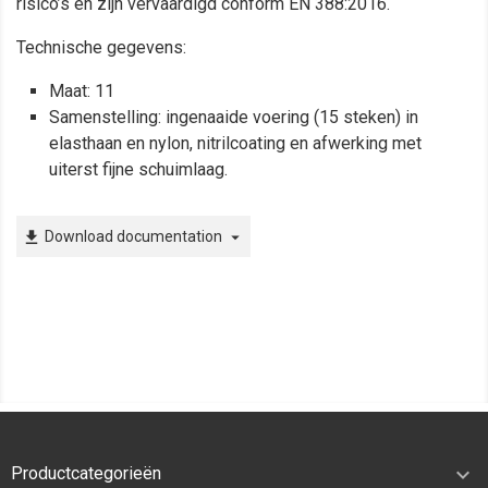
risico’s en zijn vervaardigd conform EN 388:2016.
Technische gegevens:
Maat: 11
Samenstelling: ingenaaide voering (15 steken) in
elasthaan en nylon, nitrilcoating en afwerking met
uiterst fijne schuimlaag.
Download documentation
file_download
arrow_drop_down

Productcategorieën