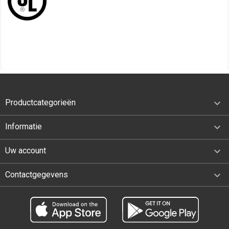

Productcategorieën

Informatie

Uw account
keyboard_arrow_down
Contactgegevens