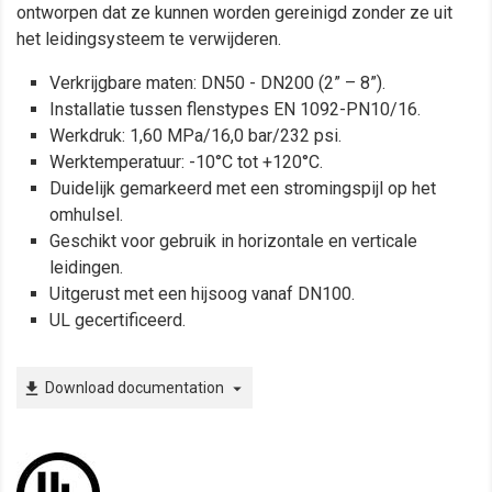
ontworpen dat ze kunnen worden gereinigd zonder ze uit
het leidingsysteem te verwijderen.
Verkrijgbare maten: DN50 - DN200 (2” – 8”).
Installatie tussen flenstypes EN 1092-PN10/16.
Werkdruk: 1,60 MPa/16,0 bar/232 psi.
Werktemperatuur: -10°C tot +120°C.
Duidelijk gemarkeerd met een stromingspijl op het
omhulsel.
Geschikt voor gebruik in horizontale en verticale
leidingen.
Uitgerust met een hijsoog vanaf DN100.
UL gecertificeerd.
Download documentation
file_download
arrow_drop_down