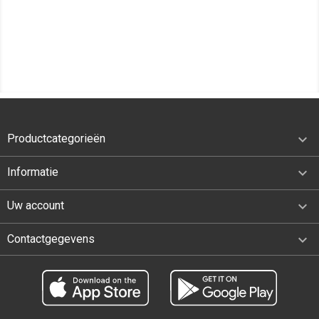

Productcategorieën

Informatie

Uw account
keyboard_arrow_down
Contactgegevens