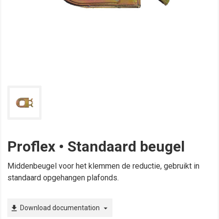
Proflex • Standaard beugel
Middenbeugel voor het klemmen de reductie, gebruikt in
standaard opgehangen plafonds.
Download documentation
file_download
arrow_drop_down