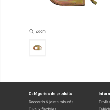

Zoom
Catégories de produits
Infor
Raccords & joints rainurés
Profit
Tuyaux flexibles
Téléc