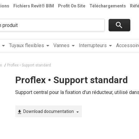
tions
Fichiers Revit® BIM
Profit On Site
Téléchargements
Réf
search
arrow_drop_down
arrow_drop_down
arrow_drop_down
arrow_drop_down
Tuyaux flexibles
Vannes
Interrupteurs
Accessoir
x
Proflex • Support standard
Proflex • Support standard
Support central pour la fixation d'un réducteur, utilisé 
Download documentation
file_download
arrow_drop_down