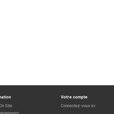
mation
Votre compte
 On Site
Connectez-vous ici
hargements