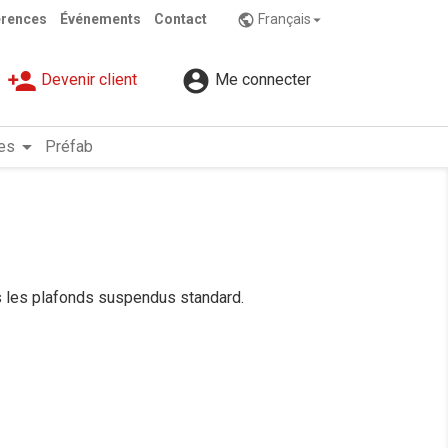
érences
Événements
Contact
Français
public

person_add

Devenir client
Me connecter
arrow_drop_down
es
Préfab
dans les plafonds suspendus standard.