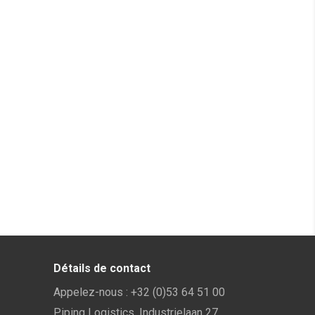
Détails de contact
Appelez-nous :
+32 (0)53 64 51 00
Piping Logistics, Industrielaan 27,