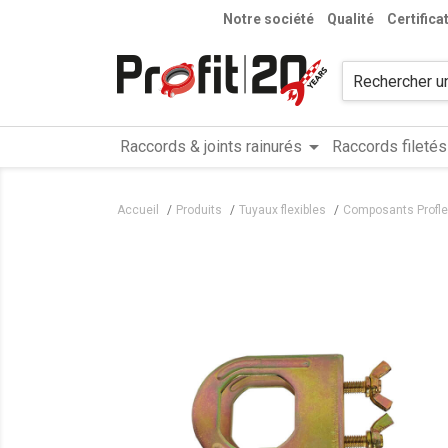
Notre société
Qualité
Certifica
arrow_drop_down
Raccords & joints rainurés
Raccords filetés
Accueil
Produits
Tuyaux flexibles
Composants Profle