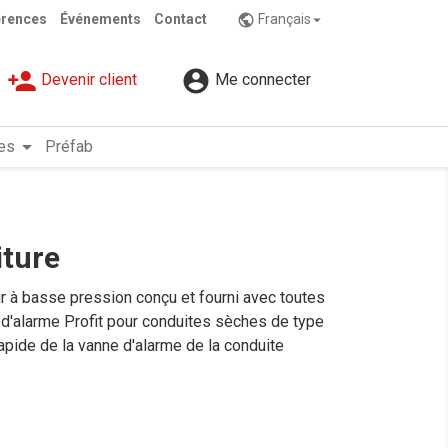
érences
Événements
Contact
Français
public

person_add

Devenir client
Me connecter
arrow_drop_down
es
Préfab
iture
r à basse pression conçu et fourni avec toutes
 d'alarme Profit pour conduites sèches de type
apide de la vanne d'alarme de la conduite