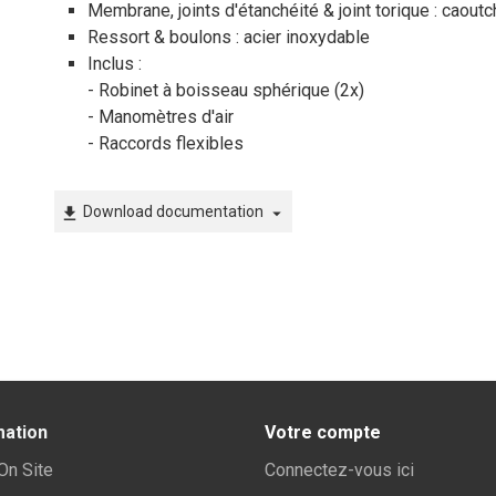
Membrane, joints d'étanchéité & joint torique : cao
Ressort & boulons : acier inoxydable
Inclus :
- Robinet à boisseau sphérique (2x)
- Manomètres d'air
- Raccords flexibles
Download documentation
file_download
arrow_drop_down
mation
Votre compte
 On Site
Connectez-vous ici