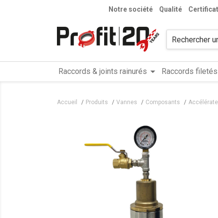
Notre société
Qualité
Certifica
arrow_drop_down
Raccords & joints rainurés
Raccords filetés
Accueil
Produits
Vannes
Composants
Accélérate