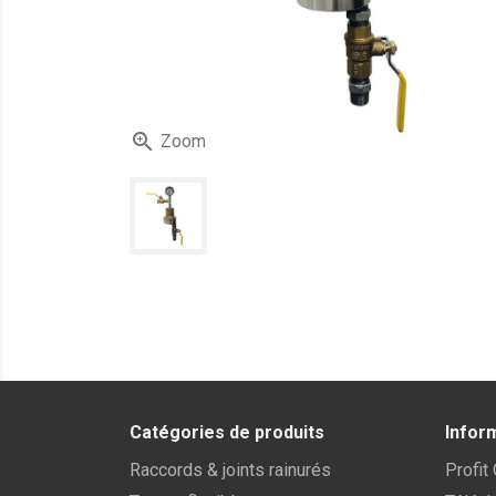

Zoom
Catégories de produits
Infor
Raccords & joints rainurés
Profit