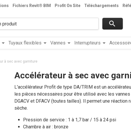
tions
Fichiers Revit® BIM
Profit On Site
Téléchargements
Réf
search
arrow_drop_down
arrow_drop_down
arrow_drop_down
arrow_drop_down
Tuyaux flexibles
Vannes
Interrupteurs
Accessoir
ur à sec avec garniture
Accélérateur à sec avec garn
L'accélérateur Profit de type DA/TRIM est un accélérateu
les pièces nécessaires pour être utilisé avec les vannes
DGACV et DFACV (toutes tailles). Il permet une réaction r
sèche.
Pression de service : 1 à 1,7 bar / 15 à 24 psi
Chambre à air : bronze