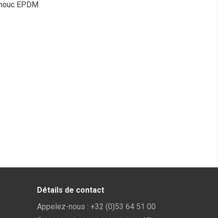
utchouc EPDM
Détails de contact
Appelez-nous :
+32 (0)53 64 51 00