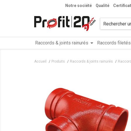
Notre société
Qualité
Certifica
arrow_drop_down
Raccords & joints rainurés
Raccords filetés
Accueil
Produits
Raccords & joints rainurés
Raccord