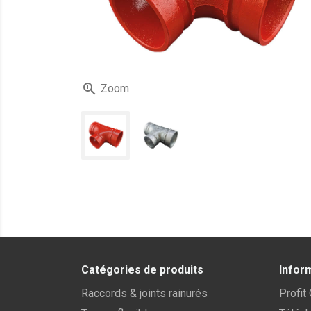

Zoom
Catégories de produits
Infor
Raccords & joints rainurés
Profit