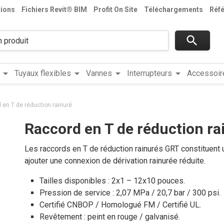
tions
Fichiers Revit® BIM
Profit On Site
Téléchargements
Réf
search
arrow_drop_down
arrow_drop_down
arrow_drop_down
arrow_drop_down
Tuyaux flexibles
Vannes
Interrupteurs
Accessoir
 en T de réduction rainuré
Raccord en T de réduction ra
Les raccords en T de réduction rainurés GRT constituent
ajouter une connexion de dérivation rainurée réduite.
Tailles disponibles : 2x1 – 12x10 pouces.
Pression de service : 2,07 MPa / 20,7 bar / 300 psi.
Certifié CNBOP / Homologué FM / Certifié UL.
Revêtement :
peint en rouge / galvanisé.