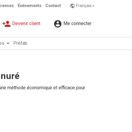
érences
Événements
Contact
Français
public

person_add

Devenir client
Me connecter
arrow_drop_down
es
Préfab
inuré
 une méthode économique et efficace pour