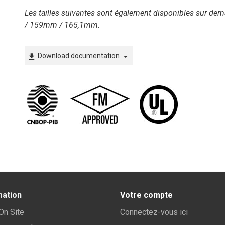
Les tailles suivantes sont également disponibles sur 
/ 159mm / 165,1mm.
Download documentation
file_download
arrow_drop_down
mation
Votre compte
 On Site
Connectez-vous ici