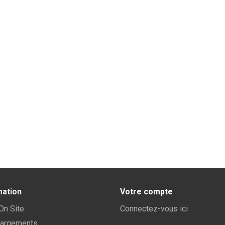
mation
Votre compte
 On Site
Connectez-vous ici
hargements