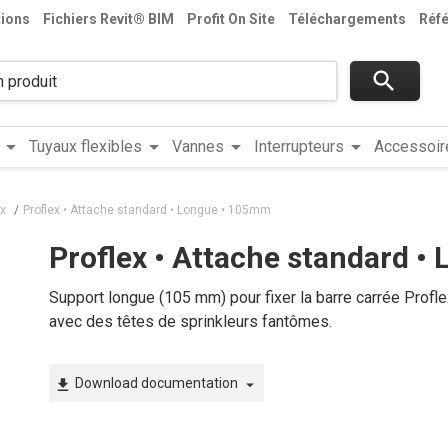
tions
Fichiers Revit® BIM
Profit On Site
Téléchargements
Réf
search
arrow_drop_down
arrow_drop_down
arrow_drop_down
arrow_drop_down
Tuyaux flexibles
Vannes
Interrupteurs
Accessoir
x
Proflex • Attache standard • Longue • 105mm
Proflex • Attache standard 
Support longue (105 mm) pour fixer la barre carrée Profl
avec des têtes de sprinkleurs fantômes.
Download documentation
file_download
arrow_drop_down