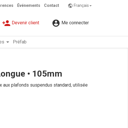
érences
Événements
Contact
Français
public

person_add

Devenir client
Me connecter
arrow_drop_down
es
Préfab
• Longue • 105mm
ex aux plafonds suspendus standard, utilisée