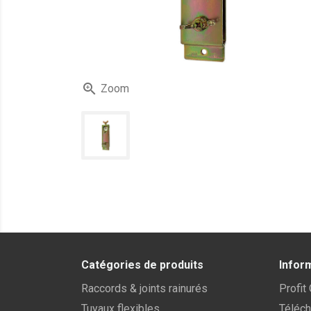

Zoom
Catégories de produits
Infor
Raccords & joints rainurés
Profit
Tuyaux flexibles
Téléc