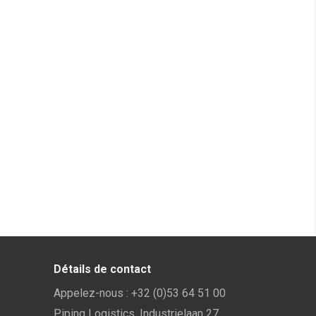
Détails de contact
Appelez-nous :
+32 (0)53 64 51 00
Piping Logistics, Industrielaan 27,