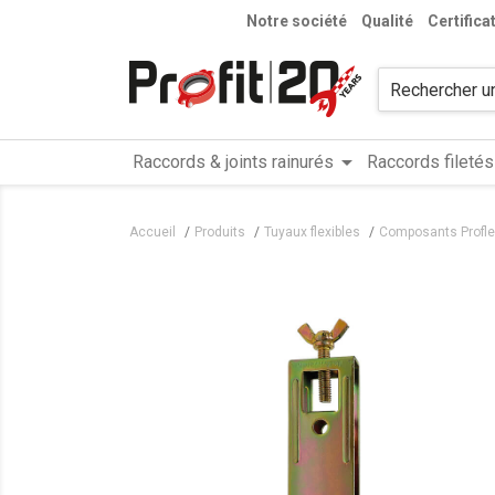
Notre société
Qualité
Certifica
arrow_drop_down
Raccords & joints rainurés
Raccords filetés
Accueil
Produits
Tuyaux flexibles
Composants Profle