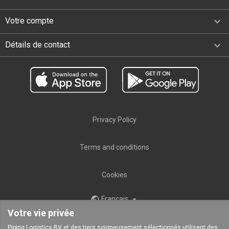

Votre compte
keyboard_arrow_down
Détails de contact
Privacy Policy
Terms and conditions
Cookies
Français
public

Votre vie privée
Piping Logistics BV et des tiers soigneusement sélectionnés utilisent des