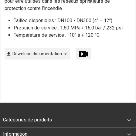
pour être utilisés dans les réseaux sprinkleurs de
protection contre l’incendie.
Tailles disponibles : DN100 - DN300 (4" – 12").
Pression de service : 1,60 MPa / 16,0 bar / 232 psi.
Température de service : -10° à + 120 °C.
Download documentation
file_download
arrow_drop_down

Catégories de produits

Information